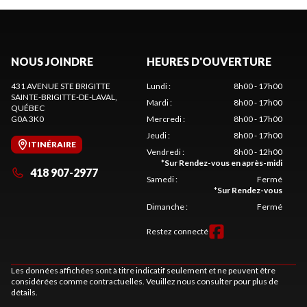
NOUS JOINDRE
HEURES D'OUVERTURE
431 AVENUE STE BRIGITTE
Lundi
:
8h00 - 17h00
SAINTE-BRIGITTE-DE-LAVAL
,
Mardi
:
8h00 - 17h00
QUÉBEC
G0A 3K0
Mercredi
:
8h00 - 17h00
Jeudi
:
8h00 - 17h00
ITINÉRAIRE
Vendredi
:
8h00 - 12h00
*
Sur Rendez-vous en après-midi
418 907-2977
Samedi
:
Fermé
*
Sur Rendez-vous
Dimanche
:
Fermé
Restez connecté
Les données affichées sont à titre indicatif seulement et ne peuvent être
considérées comme contractuelles. Veuillez nous consulter pour plus de
détails.