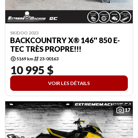
SKIDOO 2023
BACKCOUNTRY X® 146'' 850 E-
TEC TRÈS PROPRE!!!
5169 km
23-00163
10 995 $
VOIR LES DÉTAILS
17